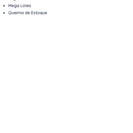
Mega Lotes
Queima de Estoque
Veículos
Fale com a gente
Contato
Email
contato@kwara.com.br
WhatsApp
+55 (11) 5039-9339
Horário de atendimento
8h às 17h (dias úteis)
Perguntas Frequentes
Quero vender
Sou Advogado ou Juiz