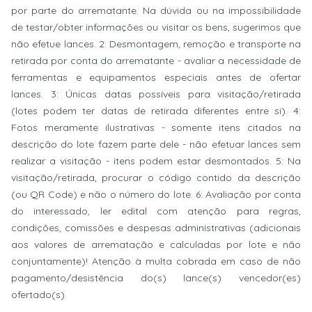
por parte do arrematante. Na dúvida ou na impossibilidade
de testar/obter informações ou visitar os bens, sugerimos que
não efetue lances. 2: Desmontagem, remoção e transporte na
retirada por conta do arrematante - avaliar a necessidade de
ferramentas e equipamentos especiais antes de ofertar
lances. 3: Únicas datas possíveis para visitação/retirada
(lotes podem ter datas de retirada diferentes entre si). 4:
Fotos meramente ilustrativas - somente itens citados na
descrição do lote fazem parte dele - não efetuar lances sem
realizar a visitação - itens podem estar desmontados. 5: Na
visitação/retirada, procurar o código contido da descrição
(ou QR Code) e não o número do lote. 6: Avaliação por conta
do interessado, ler edital com atenção para regras,
condições, comissões e despesas administrativas (adicionais
aos valores de arrematação e calculadas por lote e não
conjuntamente)! Atenção à multa cobrada em caso de não
pagamento/desistência do(s) lance(s) vencedor(es)
ofertado(s).