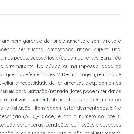
am, sem garantia de funcionamento e sem direito a
dendo ser sucata, amassados, riscos, sujeira, uso,
gumas peças, acessórios e/ou componentes. Bens não
do arrematante. Na dúvida ou na impossibilidade de
imos que não efetue lances. 2: Desmontagem, remoção e
 avaliar a necessidade de ferramentas e equipamentos
ossíveis para visitação/retirada (lotes podem ter datas
e ilustrativas - somente itens citados na descrição do
zar a visitação - itens podem estar desmontados. 5: Na
 descrição (ou QR Code) e não o número do lote. 6:
 atenção para regras, condições, comissões e despesas
atação e calculadas por lote e não conjuntamente)!