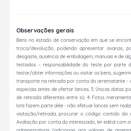
Observações gerais
Bens no estado de conservação em que se encontr
troca/devolução, podendo apresentar avarias, po
desgaste, ausência de embalagem, manuais e de al
testados – responsabilidade do teste por parte 
testar/obter informações ou visitar os bens, suger
transporte na retirada por conta do arrematante -
especiais antes de ofertar lances. 3: Únicas datas p
de retirada diferentes entre si). 4: Fotos merament
lote fazem parte dele - não efetuar lances sem reali
visitação/retirada, procurar o código contido da
Avaliação por conta do interessado, ler edital com
administrativas (adicionais aos valores de arrem