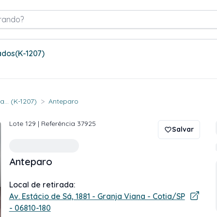
rando?
ados
(K-1207)
>
... (K-1207)
Anteparo
Lote
129
| Referência
37925
Salvar
Anteparo
Local de retirada:
Av. Estácio de Sá, 1881 - Granja Viana - Cotia/SP
- 06810-180