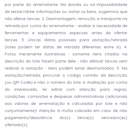
por parte do arrematante. Na dúvida ou na impossibilidade
de testar/obter informações ou visitar os bens, sugerimos que
não efetue lances. 2: Desmontagem, remoção e transporte na
retirada por conta do arrematante - avaliar a necessidade de
ferramentas e equipamentos especiais antes de ofertar
lances. 3: Únicas datas possíveis para visitação/retirada
(lotes podem ter datas de retirada diferentes entre si). 4:
Fotos meramente ilustrativas - somente itens citados na
descrição do lote fazem parte dele - não efetuar lances sem
realizar a visitação - itens podem estar desmontados. 5: Na
visitação/retirada, procurar o código contido da descrição
(ou QR Code) e não o número do lote. 6: Avaliação por conta
do interessado, ler edital com atenção para regras,
condições, comissões e despesas administrativas (adicionais
aos valores de arrematação e calculadas por lote e não
conjuntamente)! Atenção à multa cobrada em caso de não
pagamento/desistência do(s) lance(s) vencedor(es)
ofertado(s).