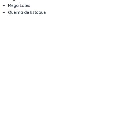
Mega Lotes
Queima de Estoque
Veículos
Fale com a gente
Contato
Email
contato@kwara.com.br
WhatsApp
+55 (11) 5039-9339
Horário de atendimento
8h às 17h (dias úteis)
Perguntas Frequentes
Quero vender
Sou Advogado ou Juiz