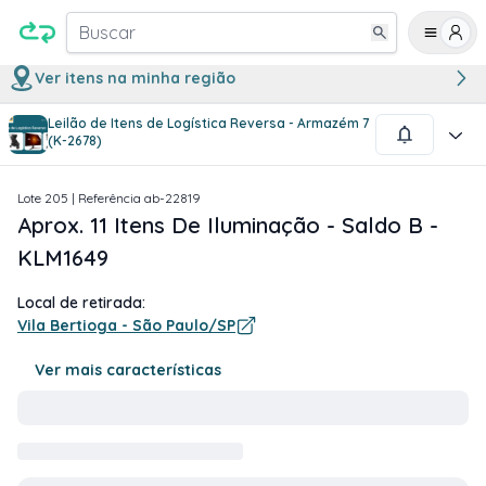
Buscar
Ver itens na minha região
Leilão de Itens de Logística Reversa - Armazém 7
1
/
4
(K-2678)
Lote
205
| Referência
ab-22819
Aprox. 11 Itens De Iluminação - Saldo B -
KLM1649
Local de retirada:
Vila Bertioga - São Paulo/SP
Ver mais características