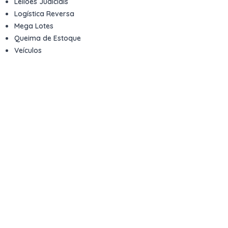
Leilões Judiciais
Logística Reversa
Mega Lotes
Queima de Estoque
Veículos
Fale com a gente
Contato
Email
contato@kwara.com.br
WhatsApp
+55 (11) 5039-9339
Horário de atendimento
8h às 17h (dias úteis)
Perguntas Frequentes
Quero vender
Sou Advogado ou Juiz