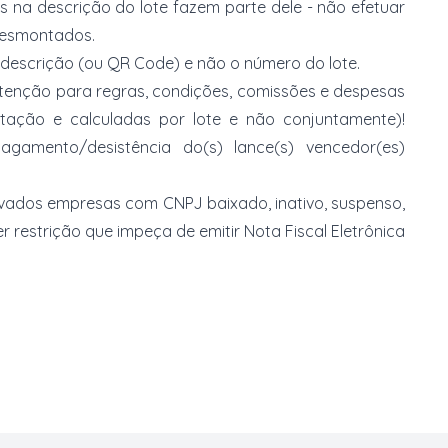
s na descrição do lote fazem parte dele - não efetuar
 desmontados.
 descrição (ou QR Code) e não o número do lote.
 atenção para regras, condições, comissões e despesas
atação e calculadas por lote e não conjuntamente)!
mento/desistência do(s) lance(s) vencedor(es)
vados empresas com CNPJ baixado, inativo, suspenso,
 restrição que impeça de emitir Nota Fiscal Eletrônica