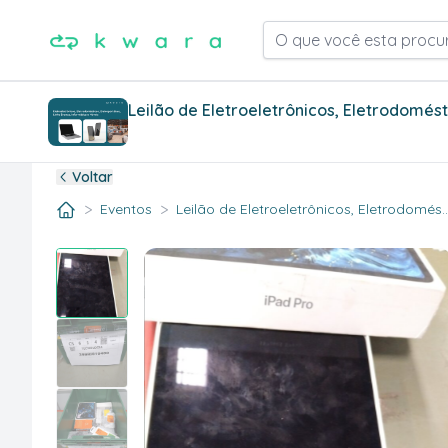
O que você esta procu
Voltar
>
>
Eventos
Leilão de Eletroeletrônicos, Eletrodomés.