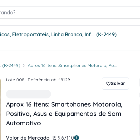
rando?
Leilão de Eletroeletrônicos, Eletrodomésticos, Eletroportáteis, Linha Branca, Informática e Móveis
(K-2449)
>
.. (K-2449)
Aprox 16 Itens: Smartphones Motorola, Po...
Lote
008
| Referência
ab-48129
Salvar
Aprox 16 Itens: Smartphones Motorola,
Positivo, Asus e Equipamentos de Som
Automotivo
Valor de Mercado:
R$ 9.671,10
i