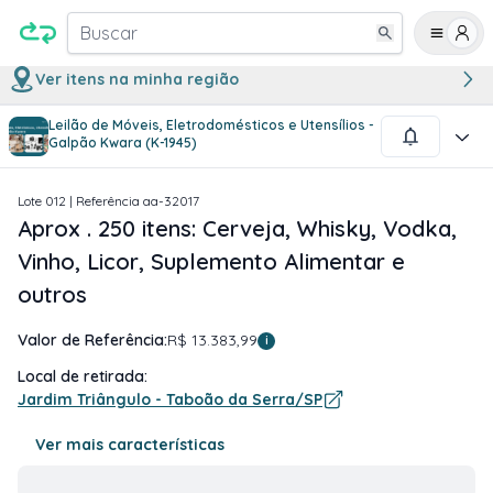
Buscar
Ver itens na minha região
Leilão de Móveis, Eletrodomésticos e Utensílios -
1
/
2
Galpão Kwara (K-1945)
Lote
012
| Referência
aa-32017
Aprox . 250 itens: Cerveja, Whisky, Vodka,
Vinho, Licor, Suplemento Alimentar e
outros
Valor de Referência:
R$ 13.383,99
i
Local de retirada:
Jardim Triângulo - Taboão da Serra/SP
Ver mais características