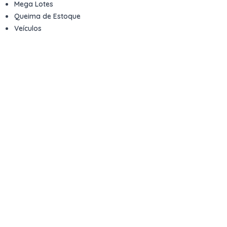
Mega Lotes
Queima de Estoque
Veículos
Fale com a gente
Contato
Email
contato@kwara.com.br
WhatsApp
+55 (11) 5039-9339
Horário de atendimento
8h às 17h (dias úteis)
Perguntas Frequentes
Quero vender
Sou Advogado ou Juiz