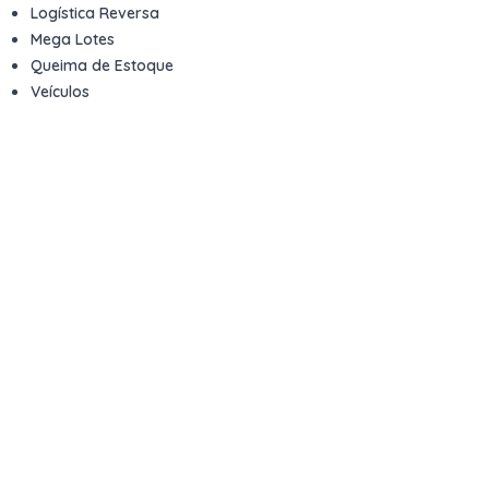
Logística Reversa
Mega Lotes
Queima de Estoque
Veículos
Fale com a gente
Contato
Email
contato@kwara.com.br
WhatsApp
+55 (11) 5039-9339
Horário de atendimento
8h às 17h (dias úteis)
Perguntas Frequentes
Quero vender
Sou Advogado ou Juiz