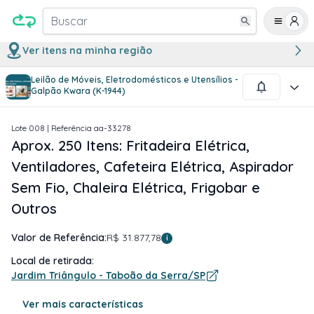
Buscar
Ver itens na minha região
Leilão de Móveis, Eletrodomésticos e Utensílios -
1
/
4
Galpão Kwara (K-1944)
Lote
008
| Referência
aa-33278
Aprox. 250 Itens: Fritadeira Elétrica,
Ventiladores, Cafeteira Elétrica, Aspirador
Sem Fio, Chaleira Elétrica, Frigobar e
Outros
Valor de Referência:
R$ 31.877,78
i
Local de retirada:
Jardim Triângulo - Taboão da Serra/SP
Ver mais características