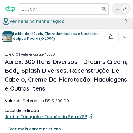
Buscar
Ver itens na minha região
Leilão de Móveis, Eletrodomésticos e Utensílios -
1
/
2
Galpão Kwara (K-2004)
Lote
010
| Referência
aa-48520
Aprox. 300 Itens Diversos - Dreams Cream,
Body Splash Diversos, Reconstrução De
Cabelo, Creme De Hidratação, Maquiagens
e Outros Itens
Valor de Referência:
R$ 3.200,00
Local de retirada:
Jardim Triângulo - Taboão da Serra/SP
Ver mais características