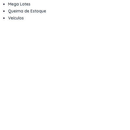
Mega Lotes
Queima de Estoque
Veículos
Fale com a gente
Contato
Email
contato@kwara.com.br
WhatsApp
+55 (11) 5039-9339
Horário de atendimento
8h às 17h (dias úteis)
Perguntas Frequentes
Quero vender
Sou Advogado ou Juiz