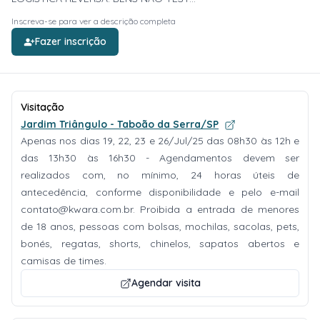
Inscreva-se para ver a descrição completa
Fazer inscrição
Visitação
Jardim Triângulo - Taboão da Serra/SP
Apenas nos dias 19, 22, 23 e 26/Jul/25 das 08h30 às 12h e
das 13h30 às 16h30 - Agendamentos devem ser
realizados com, no mínimo, 24 horas úteis de
antecedência, conforme disponibilidade e pelo e-mail
contato@kwara.com.br
. Proibida a entrada de menores
de 18 anos, pessoas com bolsas, mochilas, sacolas, pets,
bonés, regatas, shorts, chinelos, sapatos abertos e
camisas de times.
Agendar visita