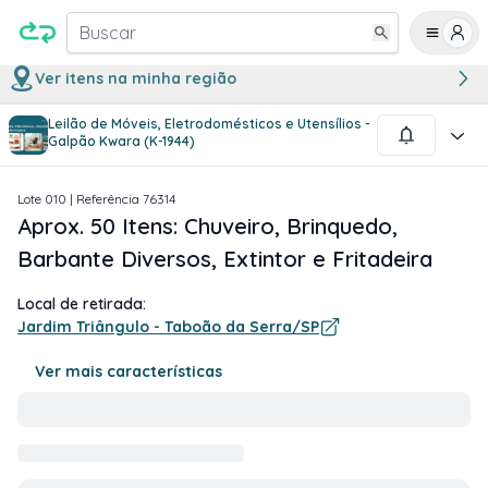
Buscar
Ver itens na minha região
Leilão de Móveis, Eletrodomésticos e Utensílios -
1
/
3
Galpão Kwara (K-1944)
Lote
010
| Referência
76314
Aprox. 50 Itens: Chuveiro, Brinquedo,
Barbante Diversos, Extintor e Fritadeira
Local de retirada:
Jardim Triângulo - Taboão da Serra/SP
Ver mais características