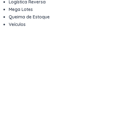
Logística Reversa
Mega Lotes
Queima de Estoque
Veículos
Fale com a gente
Contato
Email
contato@kwara.com.br
WhatsApp
+55 (11) 5039-9339
Horário de atendimento
8h às 17h (dias úteis)
Perguntas Frequentes
Quero vender
Sou Advogado ou Juiz