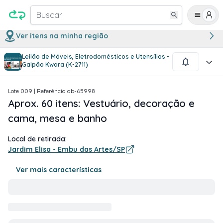
Buscar
Ver itens na minha região
Leilão de Móveis, Eletrodomésticos e Utensílios -
1
/
4
Galpão Kwara (K-2711)
Lote
009
| Referência
ab-65998
Aprox. 60 itens: Vestuário, decoração e
cama, mesa e banho
Local de retirada:
Jardim Elisa - Embu das Artes/SP
Ver mais características