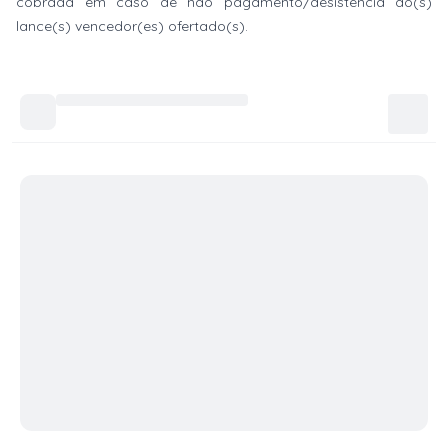
cobrada em caso de não pagamento/desistência do(s)
lance(s) vencedor(es) ofertado(s).