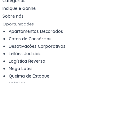
Categorias
Indique e Ganhe
Sobre nós
Oportunidades
Apartamentos Decorados
Cotas de Consórcios
Desativações Corporativas
Leilões Judiciais
Logística Reversa
Mega Lotes
Queima de Estoque
Veículos
Fale com a gente
Contato
Email
contato@kwara.com.br