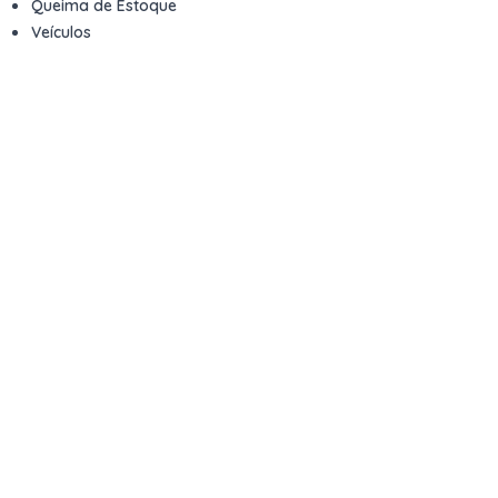
Queima de Estoque
Veículos
Fale com a gente
Contato
Email
contato@kwara.com.br
WhatsApp
+55 (11) 5039-9339
Horário de atendimento
8h às 17h (dias úteis)
Perguntas Frequentes
Quero vender
Sou Advogado ou Juiz