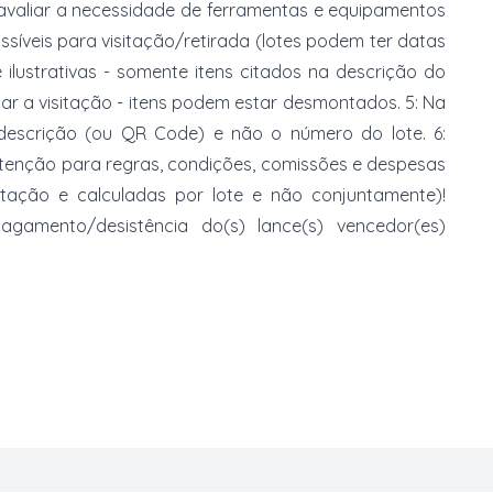
 avaliar a necessidade de ferramentas e equipamentos
ossíveis para visitação/retirada (lotes podem ter datas
e ilustrativas - somente itens citados na descrição do
zar a visitação - itens podem estar desmontados. 5: Na
 descrição (ou QR Code) e não o número do lote. 6:
 atenção para regras, condições, comissões e despesas
atação e calculadas por lote e não conjuntamente)!
mento/desistência do(s) lance(s) vencedor(es)