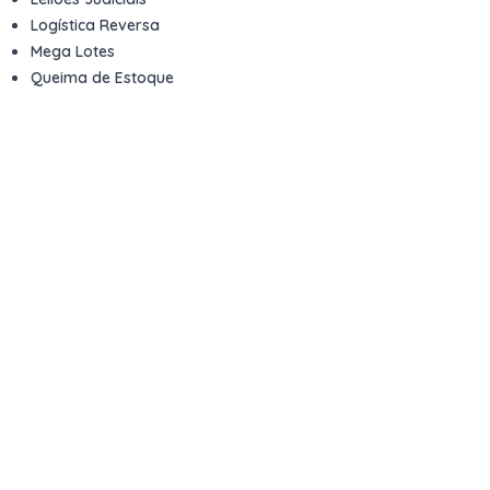
Logística Reversa
Mega Lotes
Queima de Estoque
Veículos
Fale com a gente
Contato
Email
contato@kwara.com.br
WhatsApp
+55 (11) 5039-9339
Horário de atendimento
8h às 17h (dias úteis)
Perguntas Frequentes
Quero vender
Sou Advogado ou Juiz