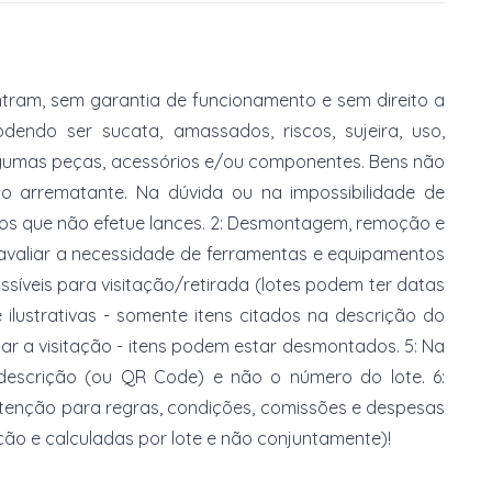
tram, sem garantia de funcionamento e sem direito a
dendo ser sucata, amassados, riscos, sujeira, uso,
gumas peças, acessórios e/ou componentes. Bens não
do arrematante. Na dúvida ou na impossibilidade de
imos que não efetue lances. 2: Desmontagem, remoção e
 avaliar a necessidade de ferramentas e equipamentos
ossíveis para visitação/retirada (lotes podem ter datas
e ilustrativas - somente itens citados na descrição do
zar a visitação - itens podem estar desmontados. 5: Na
 descrição (ou QR Code) e não o número do lote. 6:
 atenção para regras, condições, comissões e despesas
ção e calculadas por lote e não conjuntamente)!