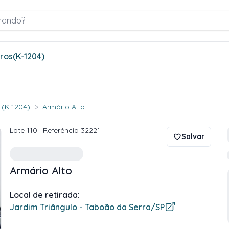
rando?
tros
(K-1204)
>
. (K-1204)
Armário Alto
Lote
110
| Referência
32221
Salvar
Armário Alto
Local de retirada:
Jardim Triângulo - Taboão da Serra/SP