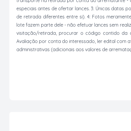
transporte na retirada por conta do arrematante -
especiais antes de ofertar lances. 3: Únicas datas p
de retirada diferentes entre si). 4: Fotos merament
lote fazem parte dele - não efetuar lances sem reali
visitação/retirada, procurar o código contido da
Avaliação por conta do interessado, ler edital com
administrativas (adicionais aos valores de arremata