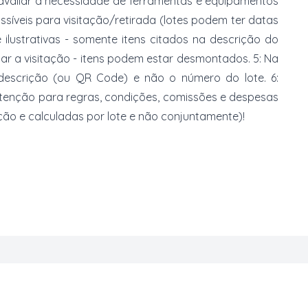
 avaliar a necessidade de ferramentas e equipamentos
ossíveis para visitação/retirada (lotes podem ter datas
e ilustrativas - somente itens citados na descrição do
zar a visitação - itens podem estar desmontados. 5: Na
 descrição (ou QR Code) e não o número do lote. 6:
 atenção para regras, condições, comissões e despesas
ção e calculadas por lote e não conjuntamente)!