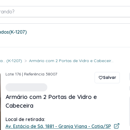
rando?
ados
(K-1207)
>
... (K-1207)
Armário com 2 Portas de Vidro e Cabeceir...
Lote
176
| Referência
38007
Salvar
Armário com 2 Portas de Vidro e
Cabeceira
Local de retirada:
Av. Estácio de Sá, 1881 - Granja Viana - Cotia/SP