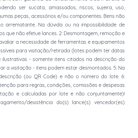
dendo ser sucata, amassados, riscos, sujeira, uso,
gumas peças, acessórios e/ou componentes. Bens não
do arrematante. Na dúvida ou na impossibilidade de
imos que não efetue lances. 2: Desmontagem, remoção e
 avaliar a necessidade de ferramentas e equipamentos
ossíveis para visitação/retirada (lotes podem ter datas
e ilustrativas - somente itens citados na descrição do
zar a visitação - itens podem estar desmontados. 5: Na
 descrição (ou QR Code) e não o número do lote. 6:
 atenção para regras, condições, comissões e despesas
atação e calculadas por lote e não conjuntamente)!
mento/desistência do(s) lance(s) vencedor(es)