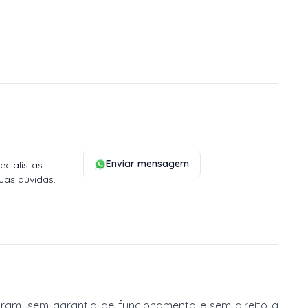
Enviar mensagem
cialistas
uas dúvidas.
am, sem garantia de funcionamento e sem direito a