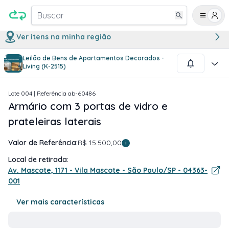
Buscar
Ver itens na minha região
Leilão de Bens de Apartamentos Decorados -
1
/
2
Living (K-2515)
Lote
004
| Referência
ab-60486
Armário com 3 portas de vidro e
prateleiras laterais
Valor de Referência:
R$ 15.500,00
i
Local de retirada:
Av. Mascote, 1171 - Vila Mascote - São Paulo/SP - 04363-
001
Ver mais características