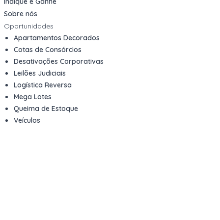
Indique e Ganhe
Sobre nós
Oportunidades
Apartamentos Decorados
Cotas de Consórcios
Desativações Corporativas
Leilões Judiciais
Logística Reversa
Mega Lotes
Queima de Estoque
Veículos
Fale com a gente
Contato
Email
contato@kwara.com.br
WhatsApp