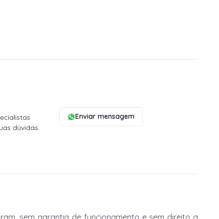
Enviar mensagem
cialistas
uas dúvidas.
am, sem garantia de funcionamento e sem direito a