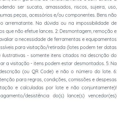
dendo ser sucata, amassados, riscos, sujeira, uso,
gumas peças, acessórios e/ou componentes. Bens não
do arrematante. Na dúvida ou na impossibilidade de
imos que não efetue lances. 2: Desmontagem, remoção e
 avaliar a necessidade de ferramentas e equipamentos
ossíveis para visitação/retirada (lotes podem ter datas
e ilustrativas - somente itens citados na descrição do
zar a visitação - itens podem estar desmontados. 5: Na
 descrição (ou QR Code) e não o número do lote. 6:
 atenção para regras, condições, comissões e despesas
atação e calculadas por lote e não conjuntamente)!
mento/desistência do(s) lance(s) vencedor(es)