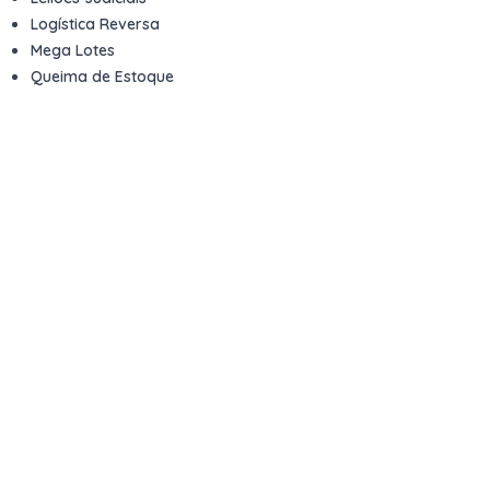
Logística Reversa
Mega Lotes
Queima de Estoque
Veículos
Fale com a gente
Contato
Email
contato@kwara.com.br
WhatsApp
+55 (11) 5039-9339
Horário de atendimento
8h às 17h (dias úteis)
Perguntas Frequentes
Quero vender
Sou Advogado ou Juiz