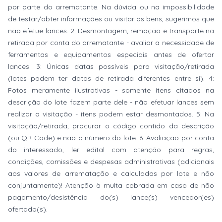
por parte do arrematante. Na dúvida ou na impossibilidade
de testar/obter informações ou visitar os bens, sugerimos que
não efetue lances. 2: Desmontagem, remoção e transporte na
retirada por conta do arrematante - avaliar a necessidade de
ferramentas e equipamentos especiais antes de ofertar
lances. 3: Únicas datas possíveis para visitação/retirada
(lotes podem ter datas de retirada diferentes entre si). 4:
Fotos meramente ilustrativas - somente itens citados na
descrição do lote fazem parte dele - não efetuar lances sem
realizar a visitação - itens podem estar desmontados. 5: Na
visitação/retirada, procurar o código contido da descrição
(ou QR Code) e não o número do lote. 6: Avaliação por conta
do interessado, ler edital com atenção para regras,
condições, comissões e despesas administrativas (adicionais
aos valores de arrematação e calculadas por lote e não
conjuntamente)! Atenção à multa cobrada em caso de não
pagamento/desistência do(s) lance(s) vencedor(es)
ofertado(s).