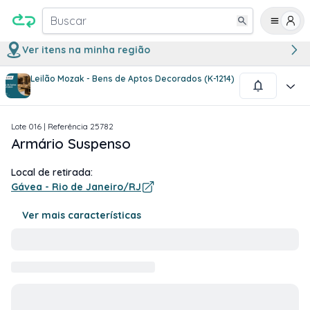
Buscar
Ver itens na minha região
Leilão Mozak - Bens de Aptos Decorados (K-1214)
1
/
2
Lote
016
| Referência
25782
Armário Suspenso
Local de retirada:
Gávea - Rio de Janeiro/RJ
Ver mais características