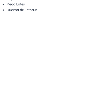
Mega Lotes
Queima de Estoque
Veículos
Fale com a gente
Contato
Email
contato@kwara.com.br
WhatsApp
+55 (11) 5039-9339
Horário de atendimento
8h às 17h (dias úteis)
Perguntas Frequentes
Quero vender
Sou Advogado ou Juiz