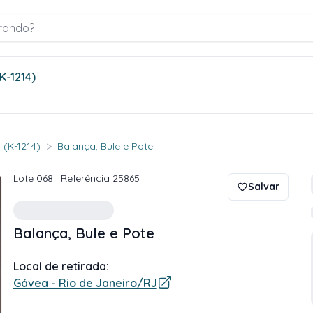
rando?
(K-1214)
>
 (K-1214)
Balança, Bule e Pote
Lote
068
| Referência
25865
Salvar
Balança, Bule e Pote
Local de retirada:
Gávea - Rio de Janeiro/RJ