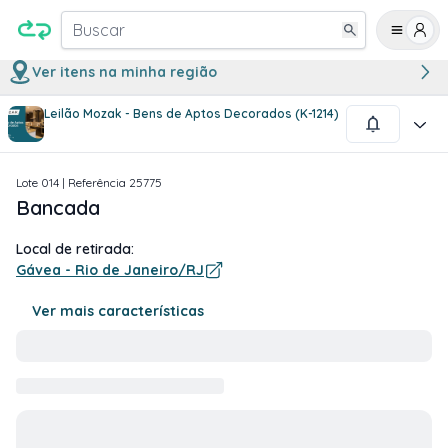
Buscar
Ver itens na minha região
Leilão Mozak - Bens de Aptos Decorados (K-1214)
1
/
3
Lote
014
| Referência
25775
Bancada
Local de retirada:
Gávea - Rio de Janeiro/RJ
Ver mais características