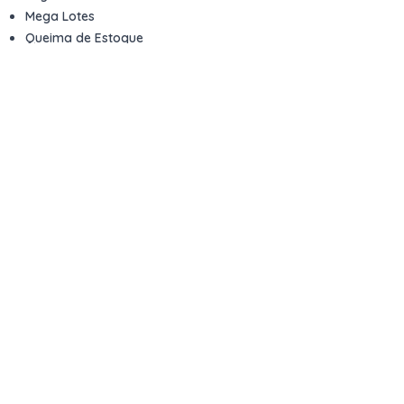
Mega Lotes
Queima de Estoque
Veículos
Fale com a gente
Contato
Email
contato@kwara.com.br
WhatsApp
+55 (11) 5039-9339
Horário de atendimento
8h às 17h (dias úteis)
Perguntas Frequentes
Quero vender
Sou Advogado ou Juiz