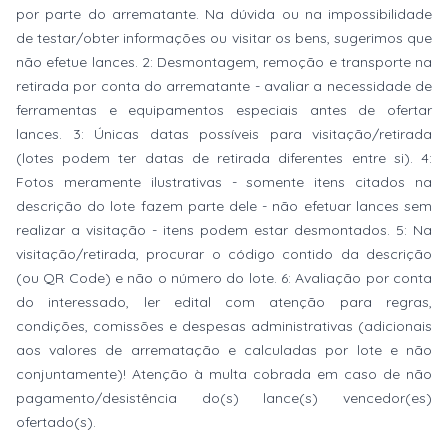
por parte do arrematante. Na dúvida ou na impossibilidade
de testar/obter informações ou visitar os bens, sugerimos que
não efetue lances. 2: Desmontagem, remoção e transporte na
retirada por conta do arrematante - avaliar a necessidade de
ferramentas e equipamentos especiais antes de ofertar
lances. 3: Únicas datas possíveis para visitação/retirada
(lotes podem ter datas de retirada diferentes entre si). 4:
Fotos meramente ilustrativas - somente itens citados na
descrição do lote fazem parte dele - não efetuar lances sem
realizar a visitação - itens podem estar desmontados. 5: Na
visitação/retirada, procurar o código contido da descrição
(ou QR Code) e não o número do lote. 6: Avaliação por conta
do interessado, ler edital com atenção para regras,
condições, comissões e despesas administrativas (adicionais
aos valores de arrematação e calculadas por lote e não
conjuntamente)! Atenção à multa cobrada em caso de não
pagamento/desistência do(s) lance(s) vencedor(es)
ofertado(s).