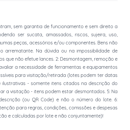
tram, sem garantia de funcionamento e sem direito a
dendo ser sucata, amassados, riscos, sujeira, uso,
gumas peças, acessórios e/ou componentes. Bens não
do arrematante. Na dúvida ou na impossibilidade de
imos que não efetue lances. 2: Desmontagem, remoção e
 avaliar a necessidade de ferramentas e equipamentos
ossíveis para visitação/retirada (lotes podem ter datas
e ilustrativas - somente itens citados na descrição do
zar a visitação - itens podem estar desmontados. 5: Na
 descrição (ou QR Code) e não o número do lote. 6:
 atenção para regras, condições, comissões e despesas
ção e calculadas por lote e não conjuntamente)!