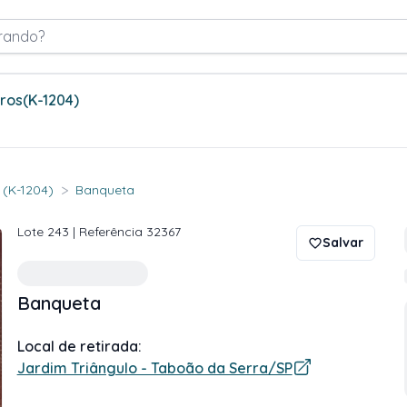
rando?
tros
(K-1204)
>
. (K-1204)
Banqueta
Lote
243
| Referência
32367
Salvar
Banqueta
Local de retirada:
Jardim Triângulo - Taboão da Serra/SP