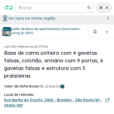
Buscar
Ver itens na minha região
Leilão de Bens de Apartamentos Decorados -
1
/
5
Living (K-2547)
Lote
065
| Referência
ab-59926
Base de cama solteiro com 4 gavetas
falsas, colchão, armário com 9 portas, 6
gavetas falsas e estrutura com 5
prateleiras
Valor de Referência:
R$ 22.826,00
i
Local de retirada:
Rua Barão do Triunfo, 2005 - Brooklin - São Paulo/SP -
04602-007