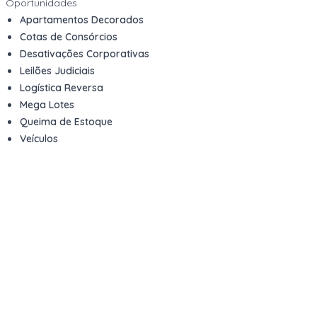
Oportunidades
Apartamentos Decorados
Cotas de Consórcios
Desativações Corporativas
Leilões Judiciais
Logística Reversa
Mega Lotes
Queima de Estoque
Veículos
Fale com a gente
Contato
Email
contato@kwara.com.br
WhatsApp
+55 (11) 5039-9339
Horário de atendimento