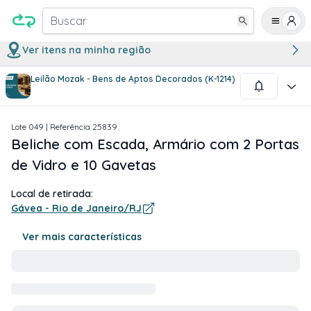
Buscar
Ver itens na minha região
Leilão Mozak - Bens de Aptos Decorados (K-1214)
1
/
8
Lote
049
| Referência
25839
Beliche com Escada, Armário com 2 Portas
de Vidro e 10 Gavetas
Local de retirada:
Gávea - Rio de Janeiro/RJ
Ver mais características