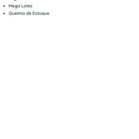
Mega Lotes
Queima de Estoque
Veículos
Fale com a gente
Contato
Email
contato@kwara.com.br
WhatsApp
+55 (11) 5039-9339
Horário de atendimento
8h às 17h (dias úteis)
Perguntas Frequentes
Quero vender
Sou Advogado ou Juiz