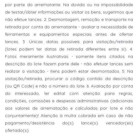
por parte do arrematante. Na dúvida ou na impossibilidade
de testar/obter informações ou visitar os bens, sugerimos que
não efetue lances. 2: Desmontagem, remoção e transporte na
retirada por conta do arrematante - avaliar a necessidade de
ferramentas e equipamentos especiais antes de ofertar
lances. 3: Únicas datas possíveis para visitação/retirada
(lotes podem ter datas de retirada diferentes entre si). 4:
Fotos meramente ilustrativas - somente itens citados na
descrição do lote fazem parte dele - não efetuar lances sem
realizar a visitação - itens podem estar desmontados. 5: Na
visitação/retirada, procurar o código contido da descrição
(ou QR Code) e não o número do lote. 6: Avaliação por conta
do interessado, ler edital com atenção para regras,
condições, comissões e despesas administrativas (adicionais
aos valores de arrematação e calculadas por lote e não
conjuntamente)! Atenção à multa cobrada em caso de não
pagamento/desistência do(s) lance(s) vencedor(es)
ofertado(s).