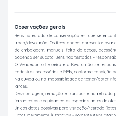
Observações gerais
Bens no estado de conservação em que se encontr
troca/devolução. Os itens podem apresentar avarias
de embalagem, manuais, falta de peças, acessór
podendo ser sucata. Bens não testados – responsabi
O Vendedor, o Leiloeiro e a Kwara não se respons
cadastros necessários e IMEIs, conforme condição desc
Na dúvida ou na impossibilidade de testar/obter inf
lances.
Desmontagem, remoção e transporte na retirada p
ferramentas e equipamentos especiais antes de ofer
Únicas datas possíveis para visitação/retirada (lotes
Fotos meramente ilustrativas - somente itens citado