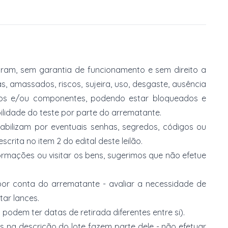
am, sem garantia de funcionamento e sem direito a
, amassados, riscos, sujeira, uso, desgaste, ausência
ios e/ou componentes, podendo estar bloqueados e
lidade do teste por parte do arrematante.
abilizam por eventuais senhas, segredos, códigos ou
rita no item 2 do edital deste leilão.
ormações ou visitar os bens, sugerimos que não efetue
or conta do arrematante - avaliar a necessidade de
tar lances.
 podem ter datas de retirada diferentes entre si).
s na descrição do lote fazem parte dele - não efetuar