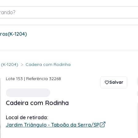
rando?
tros
(K-1204)
>
. (K-1204)
Cadeira com Rodinha
Lote
153
| Referência
32268
Salvar
Cadeira com Rodinha
Local de retirada:
Jardim Triângulo - Taboão da Serra/SP