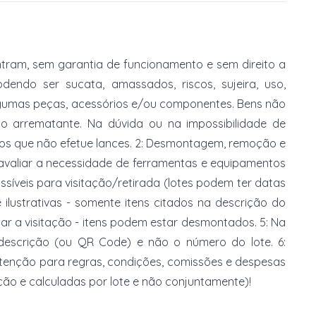
tram, sem garantia de funcionamento e sem direito a
dendo ser sucata, amassados, riscos, sujeira, uso,
gumas peças, acessórios e/ou componentes. Bens não
do arrematante. Na dúvida ou na impossibilidade de
imos que não efetue lances. 2: Desmontagem, remoção e
 avaliar a necessidade de ferramentas e equipamentos
ossíveis para visitação/retirada (lotes podem ter datas
e ilustrativas - somente itens citados na descrição do
zar a visitação - itens podem estar desmontados. 5: Na
 descrição (ou QR Code) e não o número do lote. 6:
 atenção para regras, condições, comissões e despesas
ção e calculadas por lote e não conjuntamente)!