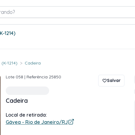
rando?
(K-1214)
>
 (K-1214)
Cadeira
Lote
058
| Referência
25850
Salvar
Cadeira
Local de retirada:
Gávea - Rio de Janeiro/RJ