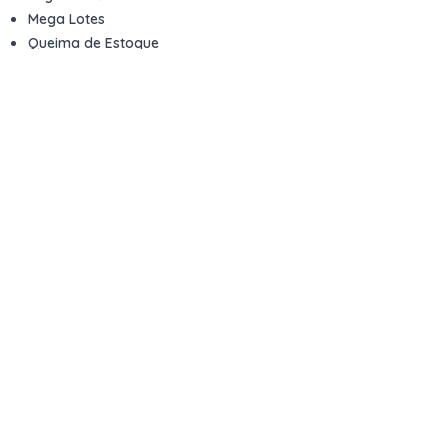
Mega Lotes
Queima de Estoque
Veículos
Fale com a gente
Contato
Email
contato@kwara.com.br
WhatsApp
+55 (11) 5039-9339
Horário de atendimento
8h às 17h (dias úteis)
Perguntas Frequentes
Quero vender
Sou Advogado ou Juiz