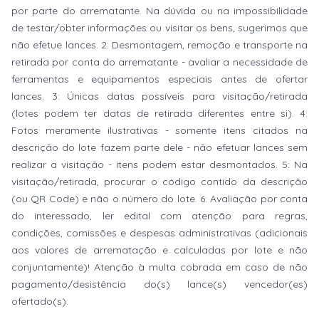
por parte do arrematante. Na dúvida ou na impossibilidade
de testar/obter informações ou visitar os bens, sugerimos que
não efetue lances. 2: Desmontagem, remoção e transporte na
retirada por conta do arrematante - avaliar a necessidade de
ferramentas e equipamentos especiais antes de ofertar
lances. 3: Únicas datas possíveis para visitação/retirada
(lotes podem ter datas de retirada diferentes entre si). 4:
Fotos meramente ilustrativas - somente itens citados na
descrição do lote fazem parte dele - não efetuar lances sem
realizar a visitação - itens podem estar desmontados. 5: Na
visitação/retirada, procurar o código contido da descrição
(ou QR Code) e não o número do lote. 6: Avaliação por conta
do interessado, ler edital com atenção para regras,
condições, comissões e despesas administrativas (adicionais
aos valores de arrematação e calculadas por lote e não
conjuntamente)! Atenção à multa cobrada em caso de não
pagamento/desistência do(s) lance(s) vencedor(es)
ofertado(s).