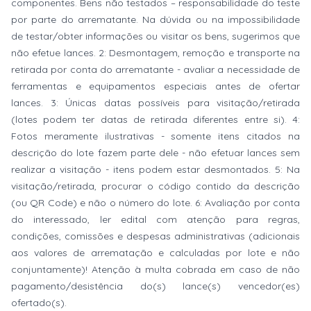
componentes. Bens não testados – responsabilidade do teste
por parte do arrematante. Na dúvida ou na impossibilidade
de testar/obter informações ou visitar os bens, sugerimos que
não efetue lances. 2: Desmontagem, remoção e transporte na
retirada por conta do arrematante - avaliar a necessidade de
ferramentas e equipamentos especiais antes de ofertar
lances. 3: Únicas datas possíveis para visitação/retirada
(lotes podem ter datas de retirada diferentes entre si). 4:
Fotos meramente ilustrativas - somente itens citados na
descrição do lote fazem parte dele - não efetuar lances sem
realizar a visitação - itens podem estar desmontados. 5: Na
visitação/retirada, procurar o código contido da descrição
(ou QR Code) e não o número do lote. 6: Avaliação por conta
do interessado, ler edital com atenção para regras,
condições, comissões e despesas administrativas (adicionais
aos valores de arrematação e calculadas por lote e não
conjuntamente)! Atenção à multa cobrada em caso de não
pagamento/desistência do(s) lance(s) vencedor(es)
ofertado(s).