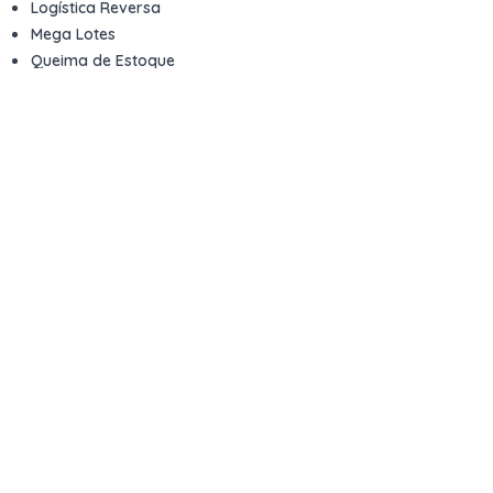
Logística Reversa
Mega Lotes
Queima de Estoque
Veículos
Fale com a gente
Contato
Email
contato@kwara.com.br
WhatsApp
+55 (11) 5039-9339
Horário de atendimento
8h às 17h (dias úteis)
Perguntas Frequentes
Quero vender
Sou Advogado ou Juiz