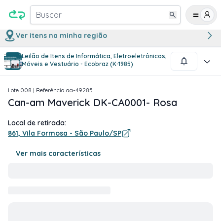
Buscar
Ver itens na minha região
Leilão de Itens de Informática, Eletroeletrônicos,
1
/
2
Móveis e Vestuário - Ecobraz (K-1985)
Lote
008
| Referência
aa-49285
Can-am Maverick DK-CA0001- Rosa
Local de retirada:
861, Vila Formosa - São Paulo/SP
Ver mais características