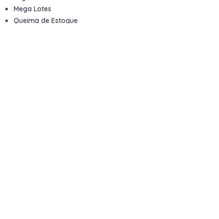
Mega Lotes
Queima de Estoque
Veículos
Fale com a gente
Contato
Email
contato@kwara.com.br
WhatsApp
+55 (11) 5039-9339
Horário de atendimento
8h às 17h (dias úteis)
Perguntas Frequentes
Quero vender
Sou Advogado ou Juiz