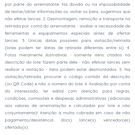
por parte do arrematante. Na dúvida ou na impossibilidade
de testar/obter informações ou visitar os bens, sugerimos que
não efetue lances. 2: Desmontagem, remoção e transporte na
retirada por conta do arrematante - avaliar a necessidade de
ferramentas e equipamentos especiais antes de ofertar
lances. 3: Únicas datas possíveis para visitação/retirada
(lotes podem ter datas de retirada diferentes entre si). 4:
Fotos meramente ilustrativas - somente itens citados na
descrição do lote fazem parte dele - não efetuar lances sem
realizar a visitação - itens podem estar desmontados. 5: Na
visitação/retirada, procurar o código contido da descrição
(ou QR Code) e não o número do lote. 6: Avaliação por conta
do interessado, ler edital com atenção para regras,
condições, comissões e despesas administrativas (adicionais
aos valores de arrematação e calculadas por lote e não
conjuntamente)! Atenção à multa cobrada em caso de não
pagamento/desistência do(s) lance(s) vencedor(es)
ofertado(s).