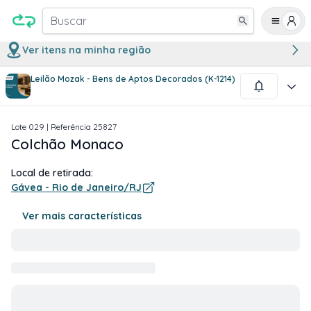
Buscar
Ver itens na minha região
Leilão Mozak - Bens de Aptos Decorados (K-1214)
1
/
1
Lote
029
| Referência
25827
Colchão Monaco
Local de retirada:
Gávea - Rio de Janeiro/RJ
Ver mais características