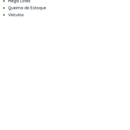
Mega Lotes
Queima de Estoque
Veículos
Fale com a gente
Contato
Email
contato@kwara.com.br
WhatsApp
+55 (11) 5039-9339
Horário de atendimento
8h às 17h (dias úteis)
Perguntas Frequentes
Quero vender
Sou Advogado ou Juiz