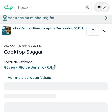
Buscar
Ver itens na minha região
Leilão Mozak - Bens de Aptos Decorados (K-1214)
1
/
1
Lote
004
| Referência
25863
Cooktop Suggar
Local de retirada:
Gávea - Rio de Janeiro/RJ
Ver mais características