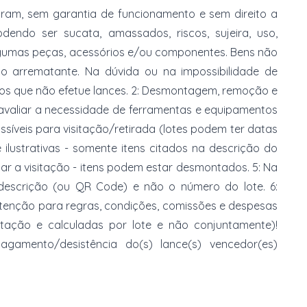
am, sem garantia de funcionamento e sem direito a
dendo ser sucata, amassados, riscos, sujeira, uso,
gumas peças, acessórios e/ou componentes. Bens não
do arrematante. Na dúvida ou na impossibilidade de
imos que não efetue lances. 2: Desmontagem, remoção e
 avaliar a necessidade de ferramentas e equipamentos
ossíveis para visitação/retirada (lotes podem ter datas
e ilustrativas - somente itens citados na descrição do
zar a visitação - itens podem estar desmontados. 5: Na
 descrição (ou QR Code) e não o número do lote. 6:
 atenção para regras, condições, comissões e despesas
atação e calculadas por lote e não conjuntamente)!
mento/desistência do(s) lance(s) vencedor(es)