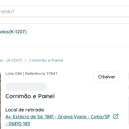
rando?
ados
(K-1207)
>
... (K-1207)
Corrimão e Painel
Lote
086
| Referência
37847
Salvar
Corrimão e Painel
Local de retirada:
Av. Estácio de Sá, 1881 - Granja Viana - Cotia/SP
- 06810-180