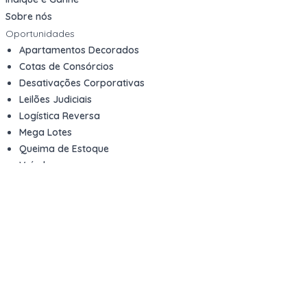
Sobre nós
Oportunidades
Apartamentos Decorados
Cotas de Consórcios
Desativações Corporativas
Leilões Judiciais
Logística Reversa
Mega Lotes
Queima de Estoque
Veículos
Fale com a gente
Contato
Email
contato@kwara.com.br
WhatsApp