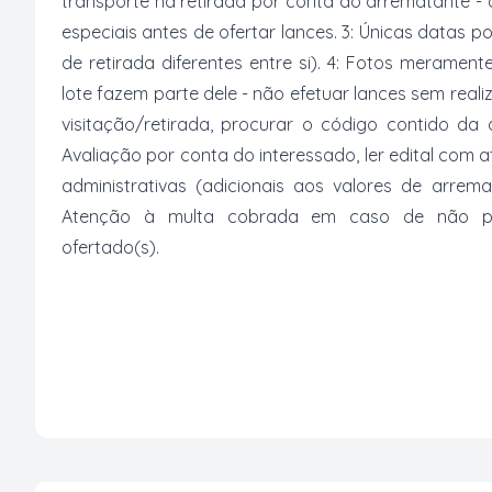
transporte na retirada por conta do arrematante -
especiais antes de ofertar lances. 3: Únicas datas p
de retirada diferentes entre si). 4: Fotos merament
lote fazem parte dele - não efetuar lances sem reali
visitação/retirada, procurar o código contido da
Avaliação por conta do interessado, ler edital com
administrativas (adicionais aos valores de arrem
Atenção à multa cobrada em caso de não paga
ofertado(s).