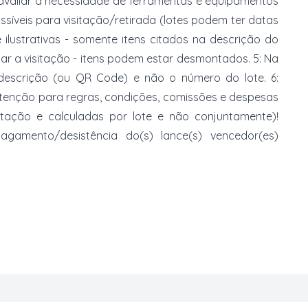
 avaliar a necessidade de ferramentas e equipamentos
ossíveis para visitação/retirada (lotes podem ter datas
e ilustrativas - somente itens citados na descrição do
zar a visitação - itens podem estar desmontados. 5: Na
 descrição (ou QR Code) e não o número do lote. 6:
 atenção para regras, condições, comissões e despesas
atação e calculadas por lote e não conjuntamente)!
mento/desistência do(s) lance(s) vencedor(es)