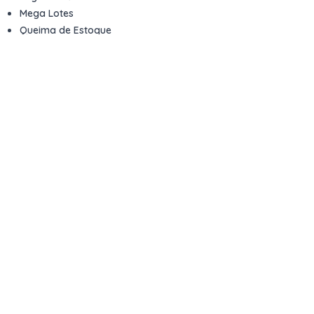
Mega Lotes
Queima de Estoque
Veículos
Fale com a gente
Contato
Email
contato@kwara.com.br
WhatsApp
+55 (11) 5039-9339
Horário de atendimento
8h às 17h (dias úteis)
Perguntas Frequentes
Quero vender
Sou Advogado ou Juiz