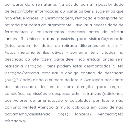
por parte do arrematante. Na dúvida ou na impossibilidade
de testar/obter informações ou visitar os bens, sugerimos que
não efetue lances. 2: Desmontagem, remoção e transporte na
retirada por conta do arrematante - avaliar a necessidade de
ferramentas e equipamentos especiais antes de ofertar
lances. 3: Únicas datas possíveis para visitação/retirada
(lotes podem ter datas de retirada diferentes entre si). 4:
Fotos meramente ilustrativas - somente itens citados na
descrição do lote fazem parte dele - não efetuar lances sem
realizar a visitação - itens podem estar desmontados. 5: Na
visitação/retirada, procurar o código contido da descrição
(ou QR Code) e não o número do lote. 6: Avaliação por conta
do interessado, ler edital com atenção para regras,
condições, comissões e despesas administrativas (adicionais
aos valores de arrematação e calculadas por lote e não
conjuntamente)! Atenção à multa cobrada em caso de não
pagamento/desistência do(s) lance(s) vencedor(es)
ofertado(s).