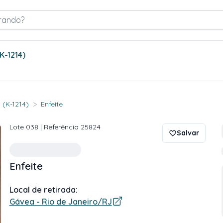
rando?
(K-1214)
>
 (K-1214)
Enfeite
Lote
038
| Referência
25824
Salvar
Enfeite
Local de retirada:
Gávea - Rio de Janeiro/RJ