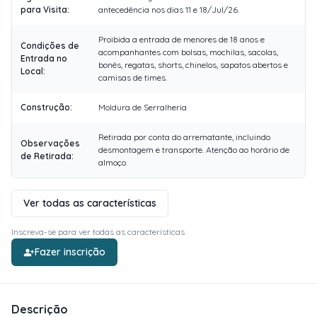
para Visita
:
antecedência nos dias 11 e 18/Jul/26.
Proibida a entrada de menores de 18 anos e
Condições de
acompanhantes com bolsas, mochilas, sacolas,
Entrada no
bonés, regatas, shorts, chinelos, sapatos abertos e
Local
:
camisas de times.
Construção
:
Moldura de Serralheria
Retirada por conta do arrematante, incluindo
Observações
desmontagem e transporte. Atenção ao horário de
de Retirada
:
almoço.
Ver todas as características
Inscreva-se para ver todas as características
Fazer inscrição
Descrição