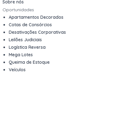
Sobre nós
Oportunidades
Apartamentos Decorados
Cotas de Consórcios
Desativações Corporativas
Leilões Judiciais
Logística Reversa
Mega Lotes
Queima de Estoque
Veículos
Fale com a gente
Contato
Email
contato@kwara.com.br
WhatsApp
+55 (11) 5039-9339