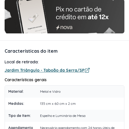
Características do item
Local de retirada:
Jardim Triângulo - Taboão da Serra/SP
Características gerais
Material
:
Metal e Vidro
Medidas
:
135 cm x 60 cm x 2 cm
Tipo de Item
:
Espelho e Luminária de Mesa
Agendamento
Necessário agendamento com 24 horas úteis de