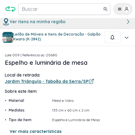
Buscar
Ver itens na minha região
Leilão de Móveis e Itens de Decoração - Galpão
1
/
2
Kwara (K-2842)
Lote
009
| Referência
ac-20680
Espelho e luminária de mesa
Local de retirada:
Jardim Triângulo - Taboão da Serra/SP
Sobre este item:
•
Material
:
Metal e Vidro
•
Medidas
:
135 cm x 60 cm x 2 cm
•
Tipo de Item
:
Espelho e Luminária de Mesa
Ver mais características