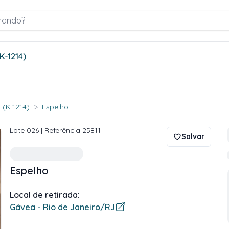
rando?
(K-1214)
>
 (K-1214)
Espelho
Lote
026
| Referência
25811
Salvar
Espelho
Local de retirada:
Gávea - Rio de Janeiro/RJ