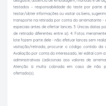
desgaste, ausência de embalagem, manuais e de al
testados – responsabilidade do teste por parte 
testar/obter informações ou visitar os bens, suger
transporte na retirada por conta do arrematante -
especiais antes de ofertar lances. 3: Únicas datas p
de retirada diferentes entre si). 4: Fotos merament
lote fazem parte dele - não efetuar lances sem reali
visitação/retirada, procurar o código contido da
Avaliação por conta do interessado, ler edital com
administrativas (adicionais aos valores de arrem
Atenção à multa cobrada em caso de não paga
ofertado(s).