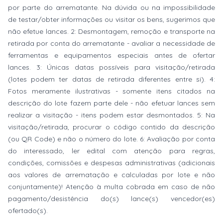
por parte do arrematante. Na dúvida ou na impossibilidade
de testar/obter informações ou visitar os bens, sugerimos que
não efetue lances. 2: Desmontagem, remoção e transporte na
retirada por conta do arrematante - avaliar a necessidade de
ferramentas e equipamentos especiais antes de ofertar
lances. 3: Únicas datas possíveis para visitação/retirada
(lotes podem ter datas de retirada diferentes entre si). 4:
Fotos meramente ilustrativas - somente itens citados na
descrição do lote fazem parte dele - não efetuar lances sem
realizar a visitação - itens podem estar desmontados. 5: Na
visitação/retirada, procurar o código contido da descrição
(ou QR Code) e não o número do lote. 6: Avaliação por conta
do interessado, ler edital com atenção para regras,
condições, comissões e despesas administrativas (adicionais
aos valores de arrematação e calculadas por lote e não
conjuntamente)! Atenção à multa cobrada em caso de não
pagamento/desistência do(s) lance(s) vencedor(es)
ofertado(s).