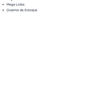
Mega Lotes
Queima de Estoque
Veículos
Fale com a gente
Contato
Email
contato@kwara.com.br
WhatsApp
+55 (11) 5039-9339
Horário de atendimento
8h às 17h (dias úteis)
Perguntas Frequentes
Quero vender
Sou Advogado ou Juiz