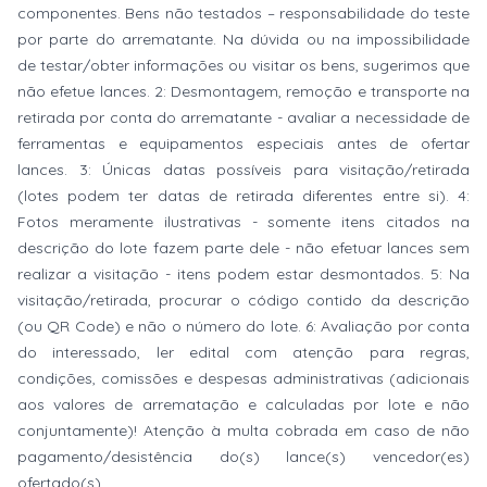
componentes. Bens não testados – responsabilidade do teste
por parte do arrematante. Na dúvida ou na impossibilidade
de testar/obter informações ou visitar os bens, sugerimos que
não efetue lances. 2: Desmontagem, remoção e transporte na
retirada por conta do arrematante - avaliar a necessidade de
ferramentas e equipamentos especiais antes de ofertar
lances. 3: Únicas datas possíveis para visitação/retirada
(lotes podem ter datas de retirada diferentes entre si). 4:
Fotos meramente ilustrativas - somente itens citados na
descrição do lote fazem parte dele - não efetuar lances sem
realizar a visitação - itens podem estar desmontados. 5: Na
visitação/retirada, procurar o código contido da descrição
(ou QR Code) e não o número do lote. 6: Avaliação por conta
do interessado, ler edital com atenção para regras,
condições, comissões e despesas administrativas (adicionais
aos valores de arrematação e calculadas por lote e não
conjuntamente)! Atenção à multa cobrada em caso de não
pagamento/desistência do(s) lance(s) vencedor(es)
ofertado(s).