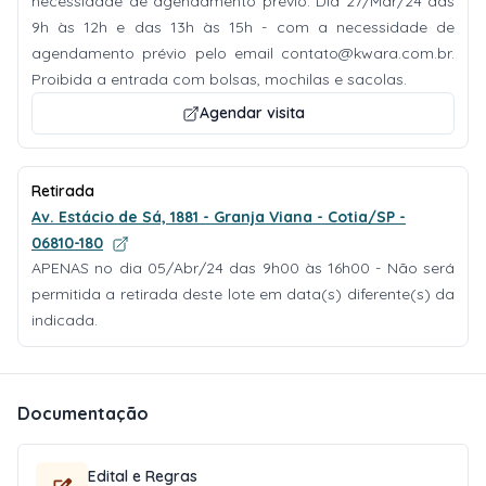
necessidade de agendamento prévio. Dia 27/Mar/24 das
9h às 12h e das 13h às 15h - com a necessidade de
agendamento prévio pelo email
contato@kwara.com.br
.
Proibida a entrada com bolsas, mochilas e sacolas.
Agendar visita
Retirada
Av. Estácio de Sá, 1881 - Granja Viana - Cotia/SP -
06810-180
APENAS no dia 05/Abr/24 das 9h00 às 16h00 - Não será
permitida a retirada deste lote em data(s) diferente(s) da
indicada.
Documentação
Edital e Regras