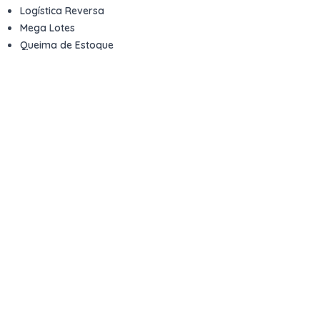
Logística Reversa
Mega Lotes
Queima de Estoque
Veículos
Fale com a gente
Contato
Email
contato@kwara.com.br
WhatsApp
+55 (11) 5039-9339
Horário de atendimento
8h às 17h (dias úteis)
Perguntas Frequentes
Quero vender
Sou Advogado ou Juiz