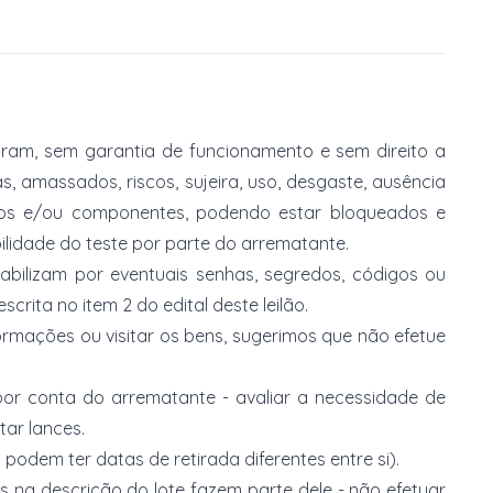
am, sem garantia de funcionamento e sem direito a
, amassados, riscos, sujeira, uso, desgaste, ausência
ios e/ou componentes, podendo estar bloqueados e
lidade do teste por parte do arrematante.
abilizam por eventuais senhas, segredos, códigos ou
rita no item 2 do edital deste leilão.
ormações ou visitar os bens, sugerimos que não efetue
or conta do arrematante - avaliar a necessidade de
tar lances.
 podem ter datas de retirada diferentes entre si).
s na descrição do lote fazem parte dele - não efetuar