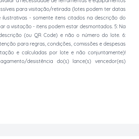
 avaliar a necessidade de ferramentas e equipamentos
ossíveis para visitação/retirada (lotes podem ter datas
e ilustrativas - somente itens citados na descrição do
zar a visitação - itens podem estar desmontados. 5: Na
 descrição (ou QR Code) e não o número do lote. 6:
 atenção para regras, condições, comissões e despesas
atação e calculadas por lote e não conjuntamente)!
mento/desistência do(s) lance(s) vencedor(es)