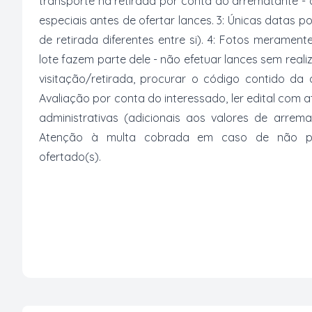
transporte na retirada por conta do arrematante -
especiais antes de ofertar lances. 3: Únicas datas p
de retirada diferentes entre si). 4: Fotos merament
lote fazem parte dele - não efetuar lances sem reali
visitação/retirada, procurar o código contido da
Avaliação por conta do interessado, ler edital com
administrativas (adicionais aos valores de arrem
Atenção à multa cobrada em caso de não paga
ofertado(s).