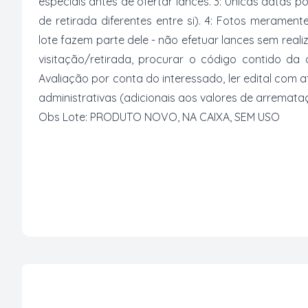
especiais antes de ofertar lances. 3: Únicas datas p
de retirada diferentes entre si). 4: Fotos merament
lote fazem parte dele - não efetuar lances sem reali
visitação/retirada, procurar o código contido da
Avaliação por conta do interessado, ler edital com
administrativas (adicionais aos valores de arremata
Obs Lote: PRODUTO NOVO, NA CAIXA, SEM USO