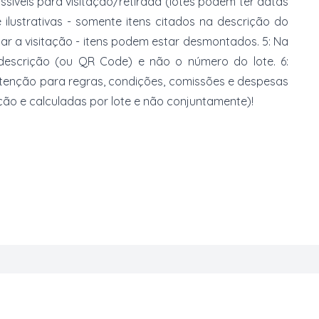
ossíveis para visitação/retirada (lotes podem ter datas
e ilustrativas - somente itens citados na descrição do
zar a visitação - itens podem estar desmontados. 5: Na
 descrição (ou QR Code) e não o número do lote. 6:
 atenção para regras, condições, comissões e despesas
ção e calculadas por lote e não conjuntamente)!