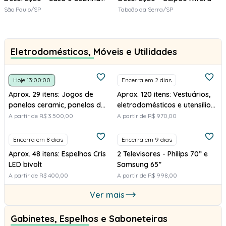
Italinea
São Paulo/SP
Taboão da Serra/SP
Eletrodomésticos, Móveis e Utilidades
Hoje 13:00:00
Encerra em 2 dias
Aprox. 29 itens: Jogos de
Aprox. 120 itens: Vestuários,
panelas ceramic, panelas de
eletrodomésticos e utensílios
pressão, chaleira
domésticos
A partir de R$ 3.500,00
A partir de R$ 970,00
Encerra em 8 dias
Encerra em 9 dias
Aprox. 48 itens: Espelhos Cris
2 Televisores - Philips 70” e
LED bivolt
Samsung 65”
A partir de R$ 400,00
A partir de R$ 998,00
Ver mais
Gabinetes, Espelhos e Saboneteiras