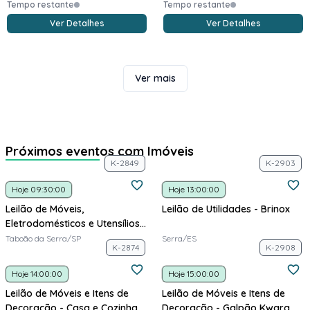
Tempo restante
Tempo restante
Ver Detalhes
Ver Detalhes
Ver mais
Próximos eventos com Imóveis
K-2849
K-2903
Hoje 09:30:00
Hoje 13:00:00
Leilão de Móveis,
Leilão de Utilidades - Brinox
Eletrodomésticos e Utensílios -
Galpão Kwara
Taboão da Serra/SP
Serra/ES
K-2874
K-2908
Hoje 14:00:00
Hoje 15:00:00
Leilão de Móveis e Itens de
Leilão de Móveis e Itens de
Decoração - Casa e Cozinha
Decoração - Galpão Kwara