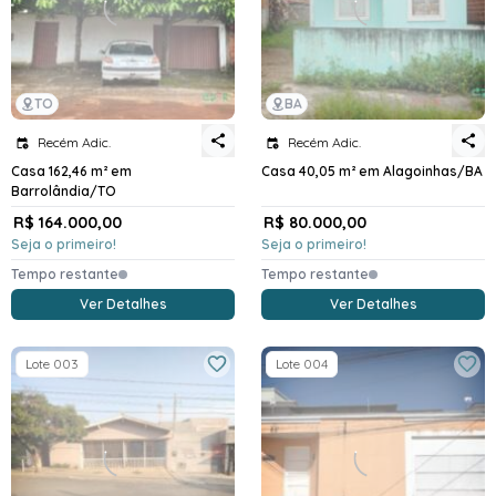
TO
BA
Recém Adic.
Recém Adic.
Casa 162,46 m² em
Casa 40,05 m² em Alagoinhas/BA
Barrolândia/TO
R$ 164.000,00
R$ 80.000,00
Seja o primeiro!
Seja o primeiro!
Tempo restante
Tempo restante
Ver Detalhes
Ver Detalhes
Lote 003
Lote 004