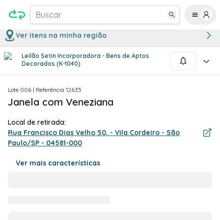
Buscar
Ver itens na minha região
Leilão Setin Incorporadora - Bens de Aptos
1
/
4
Decorados (K-1040)
Lote
006
| Referência
12635
Janela com Veneziana
Local de retirada:
Rua Francisco Dias Velho 50, - Vila Cordeiro - São
Paulo/SP - 04581-000
Ver mais características